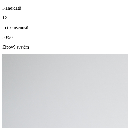
Kandidátů
12+
Let zkušeností
50/50
Zipový systém