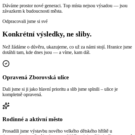
Dáváme prostor nové generaci. Top místa nejsou výsadou — jsou
závazkem k budoucnosti města.
Odpracovali jsme si své
Konkrétní výsledky, ne sliby.
Než žádáme o důvěru, ukazujeme, co už za námi stojí. Hranice jsme
dotáhli tam, kde dnes jsou — a víme, kam dál.
Opravená Zborovská ulice
Dali jsme si ji jako hlavní prioritu a slib jsme splnili – ulice je
kompletně opravená.
Rodinné a aktivní město
Prosadili jsme výstavbu nového velkého dětského hřiště u