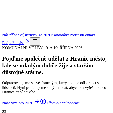
Náš příběh
Výsledky
Vize 2026
Kandidátka
Podcast
Kontakt
Podpořte nás
KOMUNÁLNÍ VOLBY · 9. A 10. ŘÍJENA 2026
Pojďme společně udělat z Hranic město,
kde se
mladým dobře žije
a starším
důstojně stárne
.
Odpracovali jsme si své. Jsme tým, který spojuje odbornost s
lidskostí. Nyní potřebujeme silný mandát, abychom vyřešili to, co
Hranice trápí nejvíce.
Naše vize pro 2026
Předvolební podcast
23