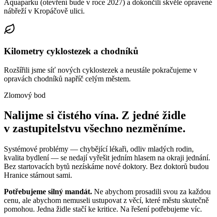
Aquaparku (otevření bude v roce 2027) a dokončili skvěle opravené
nábřeží v Kropáčově ulici.
Kilometry cyklostezek a chodníků
Rozšířili jsme síť nových cyklostezek a neustále pokračujeme v
opravách chodníků napříč celým městem.
Zlomový bod
Nalijme si čistého vína. Z jedné židle
v zastupitelstvu všechno nezměníme.
Systémové problémy — chybějící lékaři, odliv mladých rodin,
kvalita bydlení — se nedají vyřešit jedním hlasem na okraji jednání.
Bez startovacích bytů nezískáme nové doktory. Bez doktorů budou
Hranice stárnout sami.
Potřebujeme silný mandát.
Ne abychom prosadili svou za každou
cenu, ale abychom nemuseli ustupovat z věcí, které městu skutečně
pomohou. Jedna židle stačí ke kritice. Na řešení potřebujeme víc.