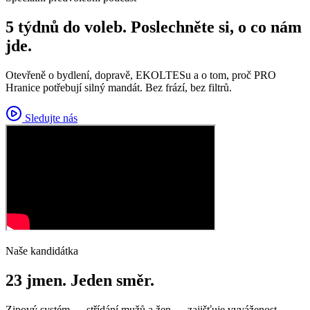
5 týdnů do voleb. Poslechněte si, o co nám
jde.
Otevřeně o bydlení, dopravě, EKOLTESu a o tom, proč PRO
Hranice potřebují silný mandát. Bez frází, bez filtrů.
Sledujte nás
Naše kandidátka
23 jmen. Jeden směr.
Zipový systém — střídání mužů a žen — zajišťuje vyváženost.